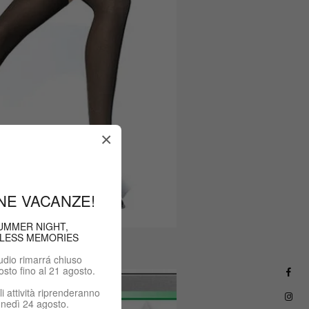
×
NE VACANZE!
UMMER NIGHT,
LESS MEMORIES
udio rimarrá chiuso
osto fino al 21 agosto.
i attività riprenderanno
nedì 24 agosto.