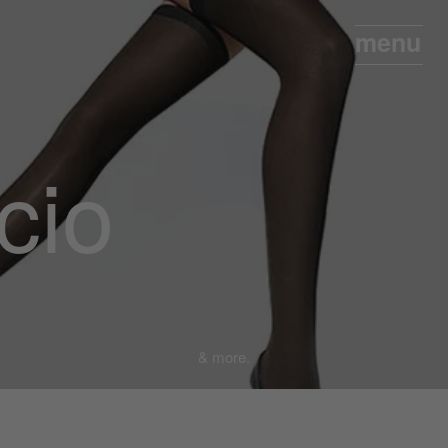
cio
& more.