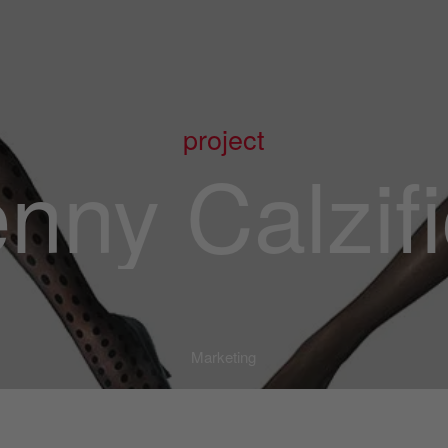
project
nny Calzifi
Marketing